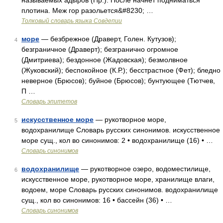
называемых адыров (Пр.). После начнет подниматься
плотина. Меж гор разольется&#8230; …
Толковый словарь языка Совдепии
море
— безбрежное (Драверт, Голен. Кутузов);
4
безграничное (Драверт); безгранично огромное
(Дмитриева); бездонное (Жадовская); безмолвное
(Жуковский); беспокойное (К.Р.); бесстрастное (Фет); бледно
неверное (Брюсов); буйное (Брюсов); бунтующее (Тютчев,
П …
Словарь эпитетов
искусственное море
— рукотворное море,
5
водохранилище Словарь русских синонимов. искусственное
море сущ., кол во синонимов: 2 • водохранилище (16) • …
Словарь синонимов
водохранилище
— рукотворное озеро, водоместилище,
6
искусственное море, рукотворное море, хранилище влаги,
водоем, море Словарь русских синонимов. водохранилище
сущ., кол во синонимов: 16 • бассейн (36) • …
Словарь синонимов