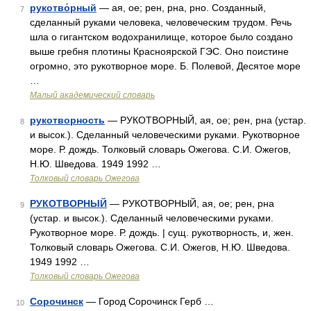
рукотво́рный
— ая, ое; рен, рна, рно. Созданный,
7
сделанный руками человека, человеческим трудом. Речь
шла о гигантском водохранилище, которое было создано
выше гребня плотины Красноярской ГЭС. Оно поистине
огромно, это рукотворное море. Б. Полевой, Десятое море
…
Малый академический словарь
рукотворность
— РУКОТВОРНЫЙ, ая, ое; рен, рна (устар.
8
и высок.). Сделанный человеческими руками. Рукотворное
море. Р. дождь. Толковый словарь Ожегова. С.И. Ожегов,
Н.Ю. Шведова. 1949 1992 …
Толковый словарь Ожегова
РУКОТВОРНЫЙ
— РУКОТВОРНЫЙ, ая, ое; рен, рна
9
(устар. и высок.). Сделанный человеческими руками.
Рукотворное море. Р. дождь. | сущ. рукотворность, и, жен.
Толковый словарь Ожегова. С.И. Ожегов, Н.Ю. Шведова.
1949 1992 …
Толковый словарь Ожегова
Сорочинск
— Город Сорочинск Герб …
10